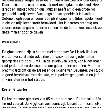
bepalen welke liedjes ze leren. Zo heb ik het zelf ook ooit geleerd.
Door te luisteren naar de muziek met mijn gitaar in de hand. Heel
direct en autodidactisch dus. Muziek heeft altijd een grote rol
gespeeld in mijn leven. Van jongs af aan speelde ik in bandjes.
Oefenen, optreden en soms een plaat opnemen. Gitaar spelen heeft
in die zin mijn leven sterk beïnvloed. Het is daarom prachtig om
andere mensen gitaar te leren spelen. En de liefde voor muziek op
deze manier door te geven.
Waar is het?
De gitaarlessen zijn in het artistieke gebouw De IJsselvilla. Hier
worden verschillende educatieve muziek- en zangactiviteiten
georganiseerd door LIMAI. In de studio van Gitaar, kon ik het maar
vind je de rust en de inspiratie om gitaar te leren spelen. Met een
prachtig uitzicht op de IJssel en de skyline van Deventer. De studio
is goed bereikbaar met de auto, er is parkeergelegenheid en je fietst
in 7 minuten naar het station.
Kosten Gitaarles
De kosten voor gitaarles zijn 85 euro per maand. Dit betaal je één
maand vooruit. Je krijgt dan vier, soms vijf, lessen per maand: elke